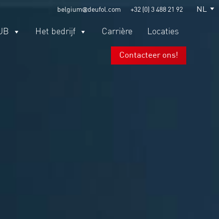
NL
belgium@deufol.com
+32 (0) 3 488 21 92
UB
Het bedrijf
Carrière
Locaties
Contacteer ons!