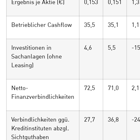
Ergebnis je Aktie (€)
0,153
0,151
1,3
Betrieblicher Cashflow
35,5
35,1
1,1
Investitionen in
4,6
5,5
-15
Sachanlagen (ohne
Leasing)
Netto-
72,5
71,0
2,1
Finanzverbindlichkeiten
Verbindlichkeiten ggü.
27,7
36,8
-24
Kreditinstituten abzgl.
Sichtguthaben